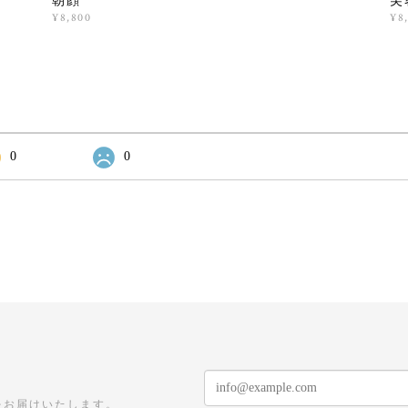
朝顔
芙
¥8,800
¥8
0
0
をお届けいたします。