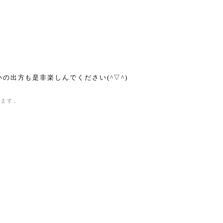
の出方も是非楽しんでください(^▽^)
きます。