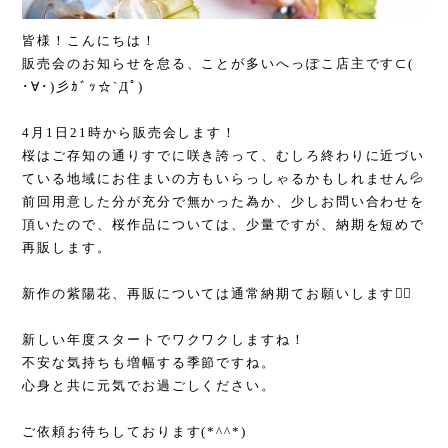
皆様！こんにちは！
販売会のお知らせを怠る、ことが多いへっぽこ店主です⊂(
･∀･)彡ｶﾞｯ☆`Дﾟ)
4月1日21時から販売会します！
桜はご存知の通りすでに咲き誇って、むしろ終わりに近づい
ている地域にお住まいの方もいらっしゃるかもしれません💦
前回用意した分が充分で無かった為か、少しお問い合わせを
頂いたので、桜作品については、少量ですが、納期を短めで
再販します。
新作の紫陽花、再販については通常納期てお願いします🙇‍♂️
新しい年度スタートでワクワクしますね！
不安な気持ちも増幅する季節ですね。
心身と共に元気でお過ごしください。
ご依頼お待ちしております(*^^*)